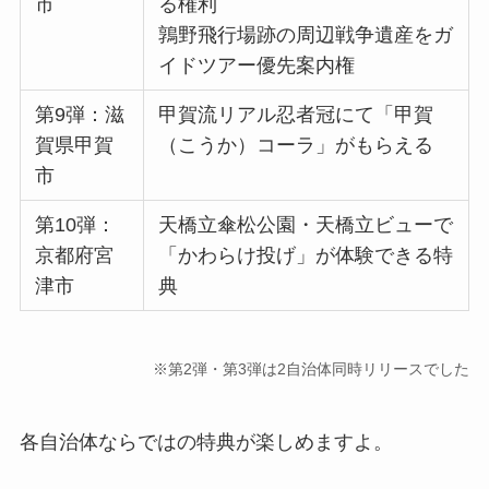
市
る権利
鶉野飛行場跡の周辺戦争遺産をガ
イドツアー優先案内権
第9弾：滋
甲賀流リアル忍者冠にて「甲賀
賀県甲賀
（こうか）コーラ」がもらえる
市
第10弾：
天橋立傘松公園・天橋立ビューで
京都府宮
「かわらけ投げ」が体験できる特
津市
典
※第2弾・第3弾は2自治体同時リリースでした
各自治体ならではの特典が楽しめますよ。