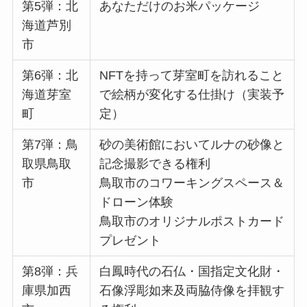
第5弾：北
あなただけのお米パッケージ
海道芦別
市
第6弾：北
NFTを持って芽室町を訪れること
海道芽室
で絵柄が変化する仕掛け（実装予
町
定）
第7弾：鳥
砂の美術館においてルナの砂像と
取県鳥取
記念撮影できる権利
市
鳥取市のコワーキングスペース＆
ドローン体験
鳥取市のオリジナルポストカード
プレゼント
第8弾：兵
白鳳時代の石仏・国指定文化財・
庫県加西
石像浮彫如来及両脇侍像を拝観す