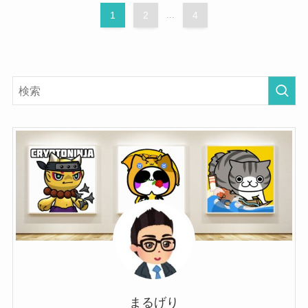
1
2
...
4
まるげり