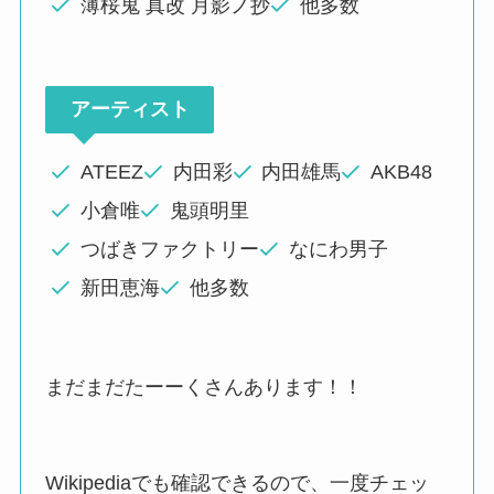
薄桜鬼 真改 月影ノ抄
他多数
アーティスト
ATEEZ
内田彩
内田雄馬
AKB48
小倉唯
鬼頭明里
つばきファクトリー
なにわ男子
新田恵海
他多数
まだまだたーーくさんあります！！
Wikipediaでも確認できるので、一度チェッ