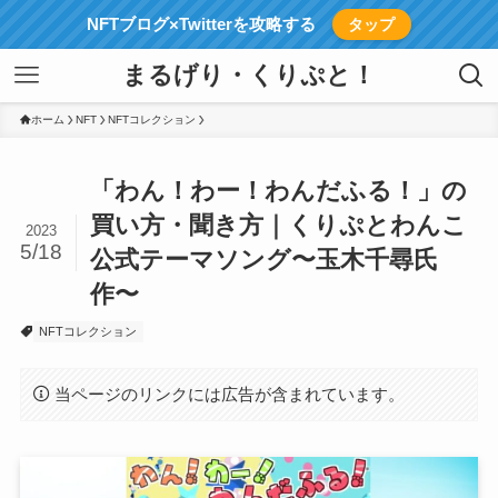
NFTブログ×Twitterを攻略する
タップ
まるげり・くりぷと！
ホーム
NFT
NFTコレクション
「わん！わー！わんだふる！」の
買い方・聞き方｜くりぷとわんこ
2023
5/18
公式テーマソング〜玉木千尋氏
作〜
NFTコレクション
当ページのリンクには広告が含まれています。