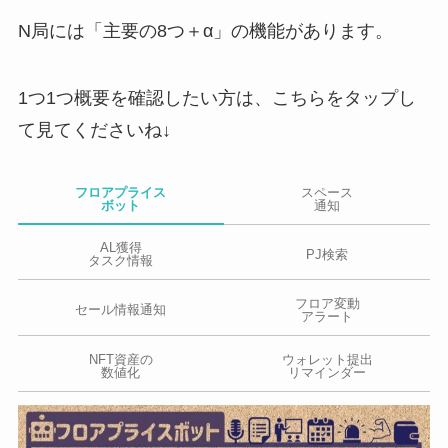
N局には「主要の8つ＋α」の機能があります。
1つ1つ概要を確認したい方は、こちらをタップし
て見てくださいね↓
フロアプライス
スペース
ボット
通知
AL獲得
PJ検索
タスク情報
フロア変動
セール情報通知
アラート
NFT資産の
ウォレット提出
数値化
リマインダー