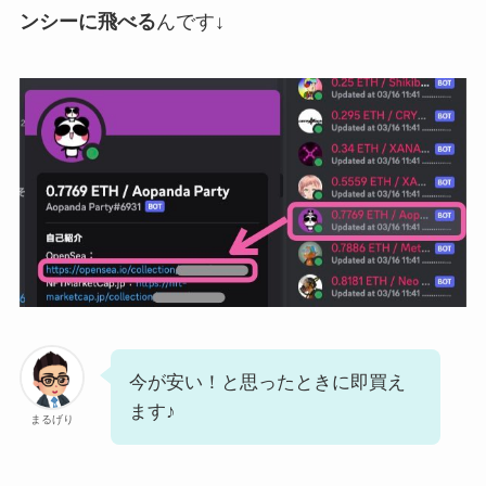
ンシーに飛べる
んです↓
今が安い！と思ったときに即買え
ます♪
まるげり